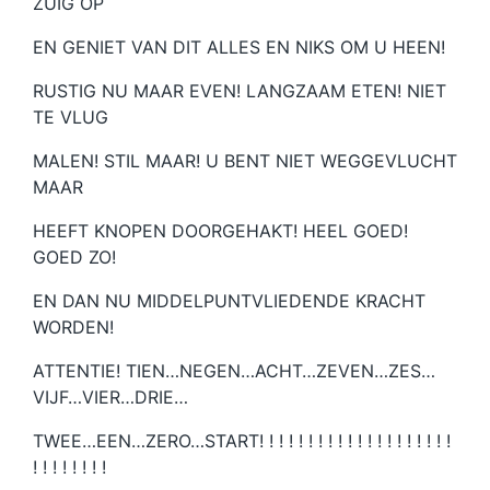
ZUIG OP
EN GENIET VAN DIT ALLES EN NIKS OM U HEEN!
RUSTIG NU MAAR EVEN! LANGZAAM ETEN! NIET
TE VLUG
MALEN! STIL MAAR! U BENT NIET WEGGEVLUCHT
MAAR
HEEFT KNOPEN DOORGEHAKT! HEEL GOED!
GOED ZO!
EN DAN NU MIDDELPUNTVLIEDENDE KRACHT
WORDEN!
ATTENTIE! TIEN…NEGEN…ACHT…ZEVEN…ZES…
VIJF…VIER…DRIE…
TWEE…EEN…ZERO…START! ! ! ! ! ! ! ! ! ! ! ! ! ! ! ! ! ! ! !
! ! ! ! ! ! ! !