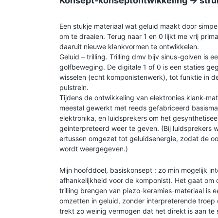
Konsept-konseptontwikkeling -> stru
Een stukje materiaal wat geluid maakt door simpe
om te draaien. Terug naar 1 en 0 lijkt me vrij prim
daaruit nieuwe klankvormen te ontwikkelen.
Geluid – trilling. Trilling dmv bijv sinus-golven is 
golfbeweging. De digitale 1 of 0 is een staties gege
wisselen (echt komponistenwerk), tot funktie in de
pulstrein.
Tijdens de ontwikkeling van elektronies klank-mat
meestal gewerkt met reeds gefabriceerd basismat
elektronika, en luidsprekers om het gesynthetiseer
geinterpreteerd weer te geven. (Bij luidsprekers
ertussen omgezet tot geluidsenergie, zodat de oor
wordt weergegeven.)
Mijn hoofddoel, basiskonsept : zo min mogelijk inte
afhankelijkheid voor de komponist). Het gaat om d
trilling brengen van piezo-keramies-materiaal is
omzetten in geluid, zonder interpreterende troep
trekt zo weinig vermogen dat het direkt is aan te 