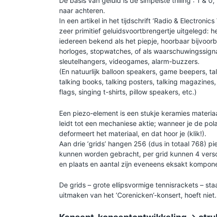
De basis van geluid is de simpelste trilling : 1 & 
naar achteren.
In een artikel in het tijdschrift ‘Radio & Electron
zeer primitief geluidsvoortbrengertje uitgelegd: h
iedereen bekend als het piepje, hoorbaar bijvoorb
horloges, stopwatches, of als waarschuwingssign
sleutelhangers, videogames, alarm-buzzers.
(En natuurlijk balloon speakers, game beepers, tal
talking books, talking posters, talking magazines,
flags, singing t-shirts, pillow speakers, etc.)
Een piezo-element is een stukje keramies materiaal
leidt tot een mechaniese aktie; wanneer je de pol
deformeert het materiaal, en dat hoor je (klik!).
Aan drie ‘grids’ hangen 256 (dus in totaal 768) piezo
kunnen worden gebracht, per grid kunnen 4 verschi
en plaats en aantal zijn eveneens eksakt kompon
De grids – grote ellipsvormige tennisrackets – st
uitmaken van het ‘Corenicken’-konsert, hoeft niet.