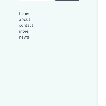
home
about
contact
more
news