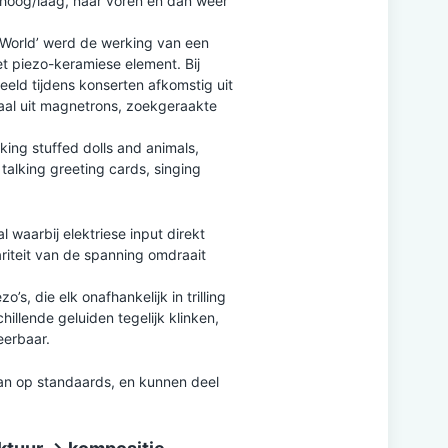
0, hoog/laag, naar voren en dan weer
ics World’ werd de werking van een
et piezo-keramiese element. Bij
eeld tijdens konserten afkomstig uit
aal uit magnetrons, zoekgeraakte
king stuffed dolls and animals,
 talking greeting cards, singing
 waarbij elektriese input direkt
ariteit van de spanning omdraait
’s, die elk onafhankelijk in trilling
llende geluiden tegelijk klinken,
eerbaar.
aan op standaards, en kunnen deel