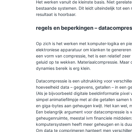
Het werken vanuit de kleinste basis. Niet gerelate
bestaande systemen. Dit leidt uiteindelijk tot een
resultaat is hoorbaar.
regels en beperkingen – datacompres
Op zich is het werken met komputer-logika en pie
elektroniese apparatuur om klanken te genereren
een vorm van compressie, het is een relatief zeer
geluid op te wekken. Materiaalcompressie. Maar o
dynamies bereik is erg klein.
Datacompressie is een uitdrukking voor verschil
hoeveelheid data – gegevens, getallen – in een 
(Als je bijvoorbeeld digitale beeldinformatie pixe
simpel animatiefilmpje met al die getallen samen te
en giga-bytes aan geheugen kwijt. Het kan wel, m
Een belangrijk argument voor datacompressie is
geheugenruimte, meestal ivm financiele middelen:
komputersysteem heeft meer geheugen en is duu
Om data te comprimeren hanteert men verschill