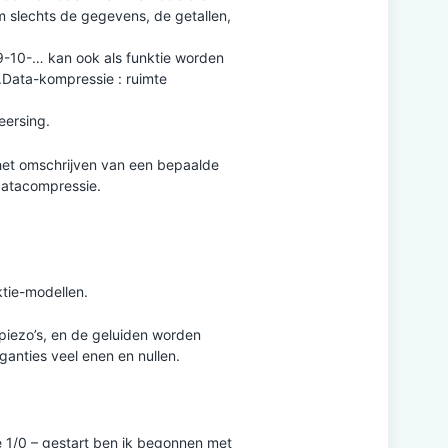
m slechts de gegevens, de getallen,
9-10-… kan ook als funktie worden
.Data-kompressie : ruimte
eersing.
 het omschrijven van een bepaalde
datacompressie.
ktie-modellen.
iezo’s, en de geluiden worden
anties veel enen en nullen.
de 1/0 – gestart ben ik begonnen met