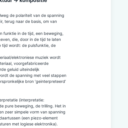
ktuur -> kompositie
lweg de polariteit van de spanning
air, terug naar de basis, om van
een funktie in de tijd, een beweging,
ven, die, door in de tijd te laten
 tijd wordt: de pulsfunktie, de
eriaal/elektroniese muziek wordt
eriaal, voorgefabriceerde
de geluid uiteindelijk
 wordt de spanning met veel stappen
spronkelijke bron ‘geinterpreteerd’
rpretatie (interpretatie:
e pure beweging, de trilling. Het in
 een zeer simpele vorm van spanning
 daartussen (een piezo-element
sturen met logiese elektronika).