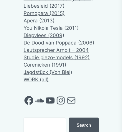
Liebesleid (2017)
Pornopera (2015)
Apera (2013)
You Nikola Tesla (2011)
Diepvlees (2009)
De Dood van Poppaea (2006)
Lautsprecher Arnolt – 2004
Studie piezo-models (1992)
Corenicken (1991)
Jagdstück (Von Biel)
WORK (all)
Facebook
SoundCloud
YouTube
Instagram
Mail
Search