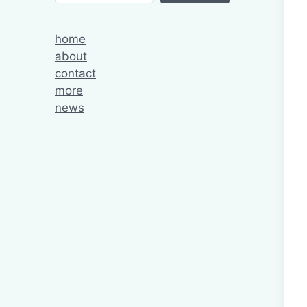
home
about
contact
more
news