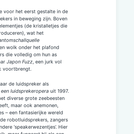
 voor het eerst gestalte in de
prekers in beweging zijn. Boven
ementjes (de kristalletjes die
produceren), wat het
antomschallquelle
 een wolk onder het plafond
rs die volledig om hun as
aar
Japon Fuzz
, een jurk vol
k voortbrengt.
r de luidspreker als
 een luidsprekeropera
uit 1997.
met diverse grote zeebeesten
reeft, maar ook anemonen,
es – een fantasierijke wereld
de robotluidsprekers, zangers
dere ‘speakerwezentjes’. Hier
ik, maar fungeert hij als een