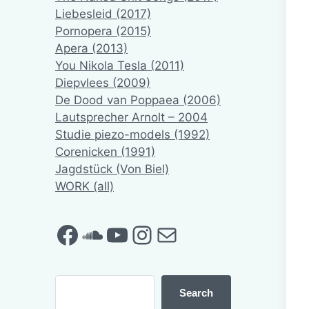
Liebesleid (2017)
Pornopera (2015)
Apera (2013)
You Nikola Tesla (2011)
Diepvlees (2009)
De Dood van Poppaea (2006)
Lautsprecher Arnolt – 2004
Studie piezo-models (1992)
Corenicken (1991)
Jagdstück (Von Biel)
WORK (all)
Facebook
SoundCloud
YouTube
Instagram
Mail
Search